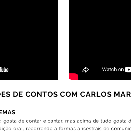
ÕES DE CONTOS COM CARLOS MA
OEMAS
, gosta de contar e cantar, mas acima de tudo gosta d
adição oral, recorrendo a formas ancestrais de comun