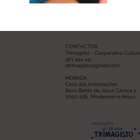
CONTACTOS
Trimagisto - Cooperativa Cultur
961 944 141
atrimagisto@gmail.com
MORADA
Casa das Associações
Beco Bento de Jesus Caraça 2
7050-228, Montemor-o-Novo