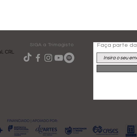
SIGA a Trimagisto
Faça parte da 
al, CRL