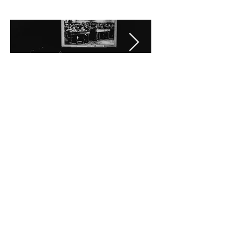
CONTACTOS
Trimagisto - Cooperativa Cultural, CRL
961 944 141
atrimagisto@gmail.com
MORADA
Casa das Associações