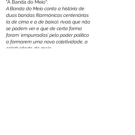
"A Banda do Meio":​
A Banda do Meio conta a história de
duas bandas filarmónicas centenárias
(a de cima e a de baixo), rivais que não
se podem ver e que de certa forma
foram ‘empurradas’ pelo poder político
a formarem uma nova coletividade, a
coletividade do meio.
"Dois Pontos Educação":
Num dia de greve de professores, um
pai procura a sua filha adolescente e
debate-se com a ideia de a sua filha
estar a tornar-se uma mulher, uma
cidadã, uma pessoa que pensa pela
própria cabeça.