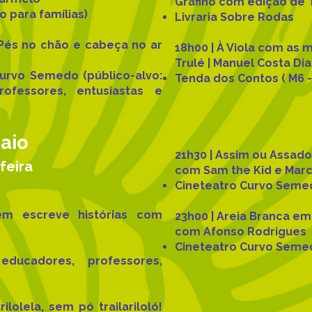
Grafino com edição de 
ão para
famílias
)
Livraria Sobre Rodas
 Pés no chão e cabeça no ar
18h00 | À Viola com as 
Trulé | Manuel Costa Di
Curvo Semedo
(público-alvo:
Tenda dos Contos ( M6 - 
rofessores, entusiastas e
aio
21h30 | Assim ou Assado
feira
com Sam the Kid e Mar
Cineteatro Curvo Seme
m escreve histórias com
23h00 | Areia Branca e
com Afonso Rodrigues
Cineteatro Curvo Seme
 educadores, professores,
ilolela, sem pó trailariloló!