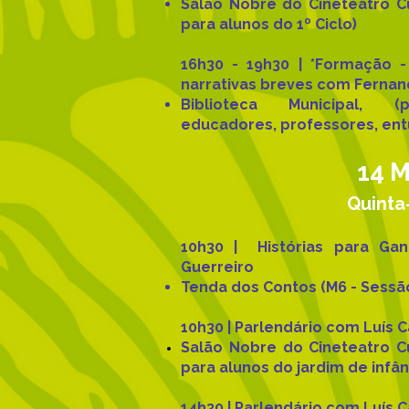
Salão Nobre do Cineteatro 
para alunos do 1º Ciclo)
16h30 - 19h30 | *Formação -
narrativas breves com Fernan
Biblioteca Municipal, (p
educadores, professores, entu
14 M
Quinta
10h30 | Histórias para G
Guerreiro
Tenda dos Contos (M6 - Sessã
10h30 | Parlendário com Luís 
Salão Nobre do Cineteatro 
para alunos do jardim de
infân
14h30 | Parlendário com Luís 