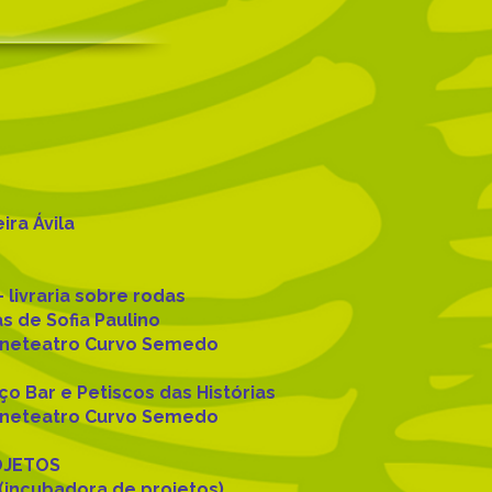
ra Ávila
livraria sobre rodas
s de Sofia Paulino
Cineteatro Curvo Semedo
o Bar e Petiscos das Histórias
Cineteatro Curvo Semedo
OJETOS
 (incubadora de projetos)