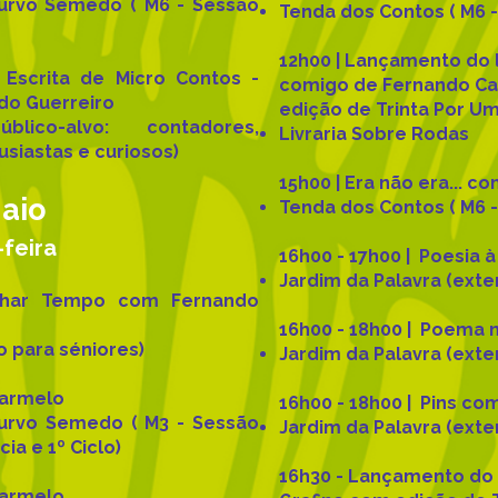
Curvo Semedo ( M6 - Sessão
Tenda dos Contos ( M6 - 
12h00 | Lançamento do l
 Escrita de Micro Contos -
comigo de Fernando Ca
do Guerreiro
edição de Trinta Por U
úblico-alvo: contadores,
Livraria Sobre Rodas
siastas e curiosos)
15h00 | Era
não
era... c
aio
Tenda dos Contos ( M6 - 
-feira
16h00 - 17h00 | Poesia 
Jardim da Palavra (exter
anhar Tempo com Fernando
16h00 - 18h00 | Poema 
o para séniores)
Jardim da Palavra (exter
Carmelo
16h00 - 18h00 | Pins co
Curvo Semedo ( M3 - Sessão
Jardim da Palavra (exter
cia
e 1º Ciclo)
16h30 - Lançamento do l
Carmelo