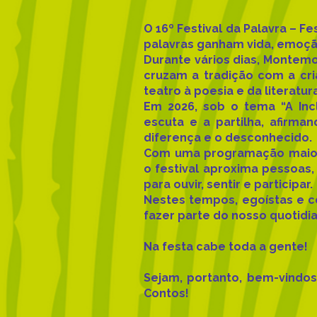
O 16º Festival da Palavra – F
palavras ganham vida, emoçã
Durante vários dias, Montemo
cruzam a tradição com a cr
teatro à poesia e da literatur
Em 2026, sob o tema “A Incl
escuta e a partilha, afirm
diferença e o desconhecido.
Com uma programação maiori
o festival aproxima pessoa
para ouvir, sentir e participar.
Nestes tempos, egoístas e c
fazer parte do nosso quotidi
Na festa cabe toda a gente!
Sejam, portanto, bem-vindos 
Contos!