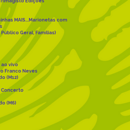
Trimagisto Edições
minhas MAIS...Marionetas com
as
Público Geral, Famílias)
 ao vivo
co Franco Neves
do (M12)
m Concerto
do (M6)