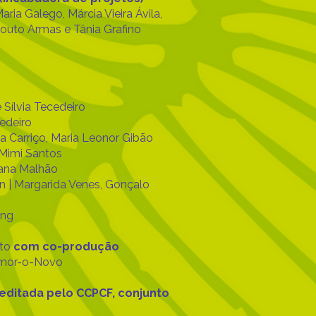
Maria Galego, Márcia Vieira Ávila,
Souto Armas e Tânia Grafino
s
e Sílvia Tecedeiro
cedeiro
a Carriço, Maria Leonor Gibão
 Mimi Santos
ana Malhão
 | Margarida Venes, Gonçalo
ing
to
com co-produção
emor-o-Novo
editada pelo CCPCF, conjunto