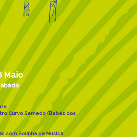
6 Maio
Sábado
nte
atro Curvo Semedo (Bebés dos
das com Bolinha de Música