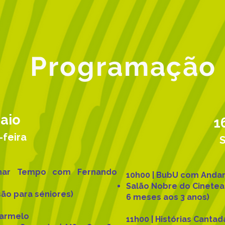
Programação
aio
1
-feira
anhar Tempo com Fernando
10h00 | BubU com Anda
Salão Nobre do Cinete
são para séniores)
6 meses aos 3 anos)
Carmelo
11h00 | Histórias Canta