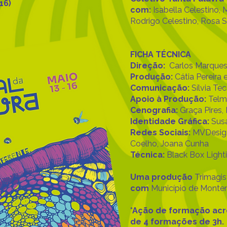
16)
com:
Isabella Celestino, 
Rodrigo Celestino, Rosa 
FICHA TÉCNICA
Direção:
Carlos Marque
Produção:
Cátia Pereira 
Comunicação:
Sílvia Te
Apoio à Produção:
Telm
Cenografia:
Graça Pires,
Identidade Gráfica:
Sus
Redes Sociais:
MVDesign
Coelho, Joana Cunha
Técnica:
Black Box Light
Uma produção
Trimagis
com
Município de Mont
*Ação de formação acr
de 4 formações de 3h.