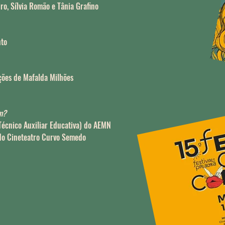
iro, Sílvia Romão e Tânia Grafino
nto
ções de Mafalda Milhões
m?
Técnico Auxiliar Educativa) do AEMN
 do Cineteatro Curvo Semedo