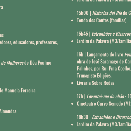
ra
15h00 |
Historias del Río
de C
Tenda dos Contos (famílias)
15h45 |
Estranhões e Bizarro
tas
Jardim da Palavra (M3/família
adores, educadores, professores,
16h | Lançamento do livro
Pel
obra de José Saramago de Car
s de Mulheres
de Déa Paulino
Palinhos, por Rui Pina Coelho
Trimagisto Edições.
Livraria Sobre Rodas
e Manuela Ferreira
17h |
Levantei-me do chão
- 1
Cineteatro Curvo Semedo (M1
 Almendra
18h30 |
Estranhões e Bizarro
Jardim da Palavra (M3/família