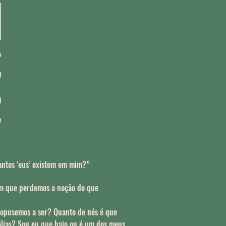
antos ‘eus’ existem em mim?”
 em que perdemos a noção do que
propusemos a ser? Quanto de nós é que
álias? Sou eu que hajo ou é um dos meus