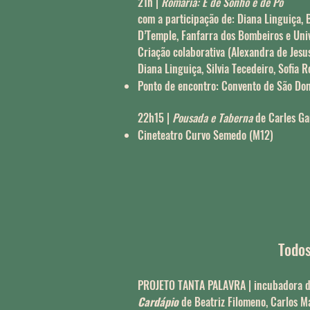
21h |
Romaria: É de Sonho e de Pó
com a participação de: Diana Linguiça, B
D’Temple, Fanfarra dos Bombeiros e Uni
Criação colaborativa (Alexandra de Jesu
Diana Linguiça, Silvia Tecedeiro, Sofia 
Ponto de encontro: Convento de São Do
22h15 |
Pousada e Taberna
de Carles G
Cineteatro Curvo Semedo (M12)
Todos
PROJETO TANTA PALAVRA | incubadora d
Cardápio
de Beatriz Filomeno, Carlos Ma