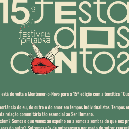
 está de volta a Montemor-o-Novo para a 15ª edição com a temática “Qu
mportância do eu, do outro e do amor em tempos individualistas. Tempos
da relação comunitária tão essencial ao Ser Humano.
 existem? Somos o que vemos ao espelho ou a somos a sombra do que nos 
hares do outro? Sofremos nós de autocensura por medo de sofrer repres