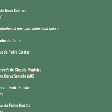
de Nuno Cintrão
s)
blioteca é uma casa onde cabe toda a
inho do Conto
os
de Pedro Giestas
ercado
de Claudia Monteiro
tro Curvo Semedo (M6)
cos
de Pedro Giestas
s)
cos
de Pedro Giestas
s)