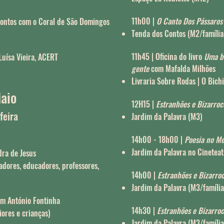
11h00 |
O Canto Dos Pássaros
 Contos com o Coral de São Domingos
Tenda dos Contos (M2/família
11h45 |
Oficina do livro
Uma bi
Luísa Vieira, ACERT
gente
com Mafalda Milhões
Livraria Sobre Rodas | O Bich
aio
12H15 |
Estranhões e Bizarroc
feira
Jardim da Palavra (M3)
14h00 - 18h00 |
Poesia no M
Jardim da Palavra no Cinetea
ra de Jesus
adores, educadores, professores,
14h00 |
Estranhões e Bizarro
Jardim da Palavra (M3/família
m António Fontinha
14h30 |
Estranhões e Bizarro
ores e crianças)
Jardim da Palavra (M3/família