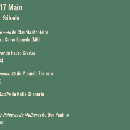
17 Maio
Sábado
ercado
de Claudia Monteiro
tro Curvo Semedo (M6)
cos
de Pedro Giestas
s)
rmance
A2
de Manuela Ferreira
)
Amélie
de Katia Gilaberte
ir Palavras de Mulheres
de Déa Paulino
as