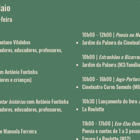
aio
-feira
10h00 - 12h00 |
Poesia no M
etano Vilalobos
Jardim da Palavra do Cinetea
adores, educadores, professores,
10h00 |
Estranhões e Bizarro
Jardim da Palavra (M3/família
m António Fontinha
10h00 - 16h00 |
Jogo-Perfo
ores e crianças)
Cineteatro Curvo Semedo (M6
10h30 | Lançamento do livro
ntar histórias
com António Fontinha
La Roulotte
adores, educadores, professores,
11h00 - 17h00 |
Eco-Elas Ouv
Poesia e contos de 1 a 3 pesso
e Manuela Ferreira
Espaço La Roulotte (M12)