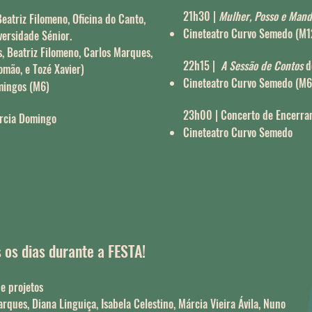
21h30 |
Mulher, Posso e Man
eatriz Filomeno, Oficina do Canto,
Cineteatro Curvo Semedo (M1
versidade Sénior.
s, Beatriz Filomeno, Carlos Marques,
22h15 |
A Sessão de Contos
d
Romão, e Tozé Xavier)
Cineteatro Curvo Semedo (M6
mingos (M6)
23h00 | Concerto de Encerra
arcia Domingo
Cineteatro Curvo Semedo
 os dias durante a FESTA!
e projetos
rques, Diana Linguiça, Isabela Celestino, Márcia Vieira Ávila, Nuno