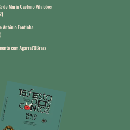
do
de Maria Caetano Vilalobos
2)
e António Fontinha
)
mento com Agarrat'OBrass