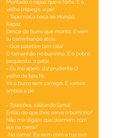
Montado o rapaz que é forte, E o
velho trôpego, a pé!
- Tapemos a boca ao Mundo,
Rapaz,
Desce do burro que monto, E vem
tu caminhando atrás.
- Que patetice tam rata!
O tamanhão no burrinho, E o pobre
pequenito, à pata!
- Eu me apeio, diz prudente O
velho de boa fé;
Vá o burro sem carrego, E vamos
ambos a pé.
- Toleirões, calcando lama!
Então de que lhes serve o burrinho?
Não me digam que dormem com
ele na cama?
-Na cama! Eu nem com a tua avó