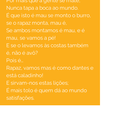
Por mais que a gente se mate,
Nunca tapa a boca ao mundo.
É que isto é mau se monto o burro,
se o rapaz monta, mau é,
Se ambos montamos é mau, e é
mau, se vamos a pé!
E se o levamos às costas também
é, não é avô?
Pois é…
Rapaz, vamos mas é como dantes e
está caladinho!
E sirvam-nos estas lições;
É mais tolo é quem dá ao mundo
satisfações.
Ficha Técnica:
Textos e criação de Carlos Marques a